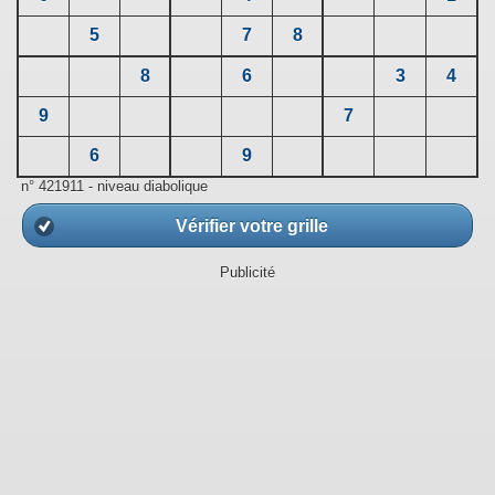
5
7
8
8
6
3
4
9
7
6
9
n° 421911 - niveau diabolique
Vérifier votre grille
Publicité